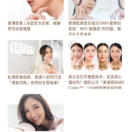
香港医美医生接诊1000+案例后
香港医美 | 深层定点支撑，破解
发现：80%"疲惫脸"的问题，都
男性抗衰难题
不在五官本身
真正会打乔雅登技术，还会担心
赴港医美指南：普通人如何打造
馒化吗？国际认可「美感密码MD
「港星同款」自然妈生骨相美？
Codes™」17ml给我更年轻的新
选择！