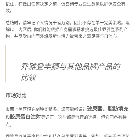
记住，在做出任何决定之前，请咨询专业医生意见以确保安全有
效。
总结时，请牢记个人情况千差万别，因此不存在单一完美策略。理
解以上内容后, 你们就能根据自身需求精准挑选最佳乔雅登系列产
物，并享受由内而外焕发新生活力量带来之满足感与自信心。
乔雅登丰颜与其他品牌产品的
比较
市场对比
玻尿酸、脂肪填充
市面上美容填充剂种类繁多。您可能听说过
胶原蛋白注射
和
等词汇。这些都是流行的选择，但它们各有特
点。
乔雅登以其高度稳定性和持久效果受到青睐。例如，相较于普通玻