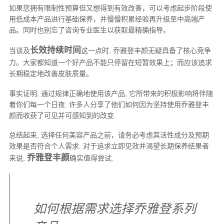
如果您拥有限制性预算但又想得到有效改善，可以考虑起步阶段使
用低成本产品进行基础保养，并慢慢积累经验再升级至中高端产
品。同时也别忘了咨询专业医生以获取最精确指导。
长效持续时间
当谈及
这一点时, 乔雅登丰颜无疑具备了核心竞争
力。大家都知道一个好产品不能只停留在短暂效果上；而应该追求
长期稳定地改善皮肤质量。
事实证明, 通过规律正确地使用该产品, 它所带来的积极影响将伴随
着你们每一个日夜. 许多人分享了他们如何因为坚持使用乔雅登丰
颜而收获了可见并可感知到的改变.
总结起来, 选择任何美容产品之前，请务必考虑其活性成分及预期
效果是否符合个人需求. 对于追求立即见效并渴望长期保养结果者
乔雅登丰颜
来说,
确实值得尝试.
如何根据需求选择乔雅登系列