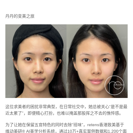
丹丹的变美之旅
这位求美者的困扰非常典型，在日常社交中，她总被关心“是不是最
近太累了”，即便精心打扮，也难以掩盖那股挥之不去的憔悴感。
为了让她在保留五官特色的同时去除“班味”，retens香港致美基于
维动美研® AI美学分析系统，通过10万+真实案例数据和1,200个面