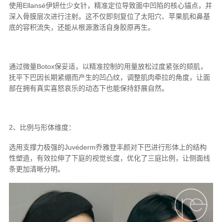
使用Ellansé伊妍仕少女针，精准定位导致面中凹陷的核心锚点，并
深入骨膜层次进行注射。这不仅即刻复位了太阳穴、苹果肌和鼻基
底的容积流失，还能从根源激活自身胶原再生。
通过微量Botox保妥适，以精准控制的用量放松过度紧张的颏肌，
抚平下巴因长期紧绷而产生的凹凸纹，调整肌肉牵拉的角度，让面
部在拥有真实喜怒哀乐的动态下也能保持舒展自然。
2、比例与形体维度：
选用支撑力极强的Juvéderm乔雅登丰颜对下巴进行形体上的结构
性塑造，有效拉伸了下庭的视觉长度，优化了三庭比例，让侧面线
条更加清晰分明。