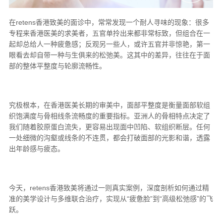
在retens香港致美的面诊中，常常发现一个耐人寻味的现象：很多
专程来香港医美的求美者，五官单拎出来都非常标致，但组合在一
起却总给人一种疲惫感；反观另一些人，或许五官并非惊艳，第一
眼看去却自带一种与生俱来的松弛美。这其中的差异，往往在于面
部的整体平整度与轮廓流畅性。
究极根本，在香港医美长期的审美中，面部平整度是衡量面部软组
织饱满度与骨相线条流畅度的重要指标。亚洲人的骨相特点决定了
我们随着胶原蛋白流失，更容易出现面中凹陷、软组织断层。任何
一处细微的沟壑或线条的不连贯，都会打破面部的光影和谐，透露
出年龄感与疲态。
今天，retens香港致美将通过一则真实案例，深度剖析如何通过精
准的美学设计与多维联合治疗，实现从“疲惫脸”到“高级松弛感”的飞
跃。