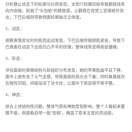
分析静止状态下的轮廓与比例发现，太阳穴轻微凹陷导致颞部线条
向内收缩，削弱了“头包脸”的精致感，让颧骨在视觉上显得格外突
出；下巴后缩则导致侧面轮廓缺乏立体度。
2、动态：
观察表情变化时的肌肉运动发现，下巴后缩伴随颏肌紧张，导致下
巴表面在动态下出现凹凸不平的纹理，整体线条显得局促僵硬。
3、形态：
评估面部的骨骼结构与软组织分布发现，她的苹果肌扁平且下移，
面中上部失去了元气支撑，导致面部的高光点下垂；同时鼻基底存
在隐性凹陷，间接加深了法令纹，让面中下部显得不够平整。
4、神态：
综合上述结构性问题，整体气质和神韵受到影响，整个人看起来萎
靡不振，侧面看自带一股“苦相”，掩盖了原本五官的灵动感。